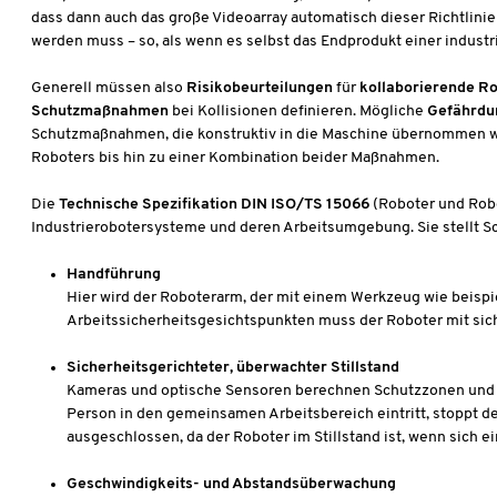
dass dann auch das große Videoarray automatisch dieser Richtlini
werden muss – so, als wenn es selbst das Endprodukt einer industr
Generell müssen also
Risikobeurteilungen
für
kollaborierende R
Schutzmaßnahmen
bei Kollisionen definieren. Mögliche
Gefährd
Schutzmaßnahmen, die konstruktiv in die Maschine übernommen w
Roboters bis hin zu einer Kombination beider Maßnahmen.
Die
Technische Spezifikation DIN ISO/TS 15066
(Roboter und Robo
Industrierobotersysteme und deren Arbeitsumgebung. Sie stellt Sc
Handführung
Hier wird der Roboterarm, der mit einem Werkzeug wie beispie
Arbeitssicherheitsgesichtspunkten muss der Roboter mit sich
Sicherheitsgerichteter, überwachter Stillstand
Kameras und optische Sensoren berechnen Schutzzonen und 
Person in den gemeinsamen Arbeitsbereich eintritt, stoppt der
ausgeschlossen, da der Roboter im Stillstand ist, wenn sich e
Geschwindigkeits- und Abstandsüberwachung