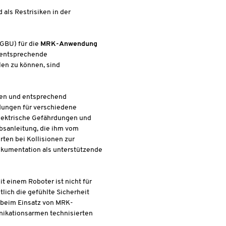
als Restrisiken in der
(GBU) für die
MRK-Anwendung
d entsprechende
len zu können, sind
gen und entsprechend
dungen für verschiedene
lektrische Gefährdungen und
bsanleitung, die ihm vom
ten bei Kollisionen zur
okumentation als unterstützende
t einem Roboter ist nicht für
lich die gefühlte Sicherheit
r beim Einsatz von MRK-
nikationsarmen technisierten