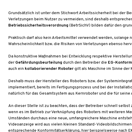
Grundsätzlich ist unter dem Stichwort Arbeitssicherheit bei der
Verletzungen beim Nutzer zu vermeiden, sind deshalb entsprech
Betriebssicherheitsverordnung
(BetrSichV) bilden dafür den gr
Praktisch darf also kein Arbeitsmittel verwendet werden, solang
Wahrscheinlichkeit bzw. die Risiken von Verletzungen ebenso h
Da konstruktive Maßnahmen bei Entwicklung respektive Herstellu
der
Gefährdungsbeurteilung
durch den Betreiber die
EG-Konformi
auch ein
kollaborierender Roboter
gilt als Maschine im Sinne der 
Deshalb muss der Hersteller des Roboters bzw. der Systemintegrat
implementiert, bereits im Fertigungsprozess und bei der Installa
natürlich für das Gesamtsystem aus Kernroboter und die für sein
An dieser Stelle ist zu beachten, dass der Betreiber schnell selbs
wenn es im Betrieb zur Verknüpfung des Roboters mit weiteren Ma
Umständen durchaus eine neue, umfangreichere Maschine entsteht. 
Videoanzeige wird aus vielen kleinen Standard-Videobildschirmen
entsprechende Konformitätserklärung, hier beispielsweise nach EMV