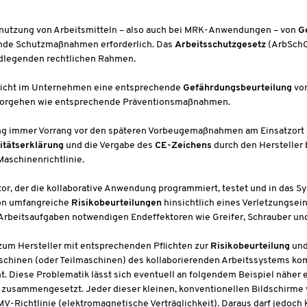
 Benutzung von Arbeitsmitteln – also auch bei MRK-Anwendungen – von
G
ende Schutzmaßnahmen erforderlich. Das
Arbeitsschutzgesetz
(ArbSchG
undlegenden rechtlichen Rahmen.
e nicht im Unternehmen eine entsprechende
Gefährdungsbeurteilung
vor
ervorgehen wie entsprechende Präventionsmaßnahmen.
ng immer Vorrang vor den späteren Vorbeugemaßnahmen am Einsatzort 
tätserklärung
und die Vergabe des
CE-Zeichens
durch den Hersteller 
Maschinenrichtlinie.
or, der die kollaborative Anwendung programmiert, testet und in das S
tion umfangreiche
Risikobeurteilungen
hinsichtlich eines Verletzungsein
e Arbeitsaufgaben notwendigen Endeffektoren wie Greifer, Schrauber u
t zum Hersteller mit entsprechenden Pflichten zur
Risikobeurteilung
un
schinen (oder Teilmaschinen) des kollaborierenden Arbeitssystems kom
Diese Problematik lässt sich eventuell an folgendem Beispiel näher e
 zusammengesetzt. Jeder dieser kleinen, konventionellen Bildschirme 
-Richtlinie (elektromagnetische Verträglichkeit). Daraus darf jedoch k