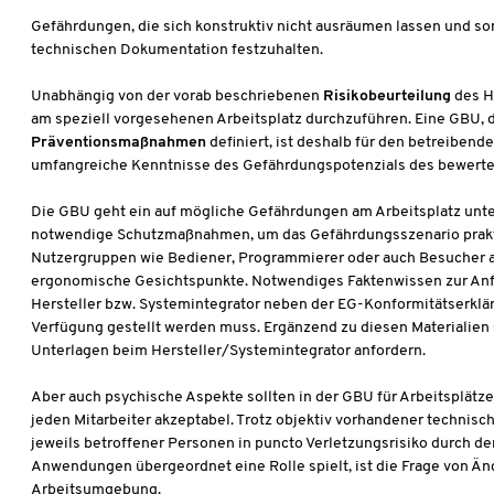
Gefährdungen, die sich konstruktiv nicht ausräumen lassen und som
technischen Dokumentation festzuhalten.
Unabhängig von der vorab beschriebenen
Risikobeurteilung
des H
am speziell vorgesehenen Arbeitsplatz durchzuführen. Eine GBU,
Präventionsmaßnahmen
definiert, ist deshalb für den betreiben
umfangreiche Kenntnisse des Gefährdungspotenzials des bewerte
Die GBU geht ein auf mögliche Gefährdungen am Arbeitsplatz unte
notwendige Schutzmaßnahmen, um das Gefährdungsszenario prakti
Nutzergruppen wie Bediener, Programmierer oder auch Besucher a
ergonomische Gesichtspunkte. Notwendiges Faktenwissen zur Anfer
Hersteller bzw. Systemintegrator neben der EG-Konformitätserklä
Verfügung gestellt werden muss. Ergänzend zu diesen Materialien
Unterlagen beim Hersteller/Systemintegrator anfordern.
Aber auch psychische Aspekte sollten in der GBU für Arbeitsplätze 
jeden Mitarbeiter akzeptabel. Trotz objektiv vorhandener technisc
jeweils betroffener Personen in puncto Verletzungsrisiko durch de
Anwendungen übergeordnet eine Rolle spielt, ist die Frage von Ä
Arbeitsumgebung.