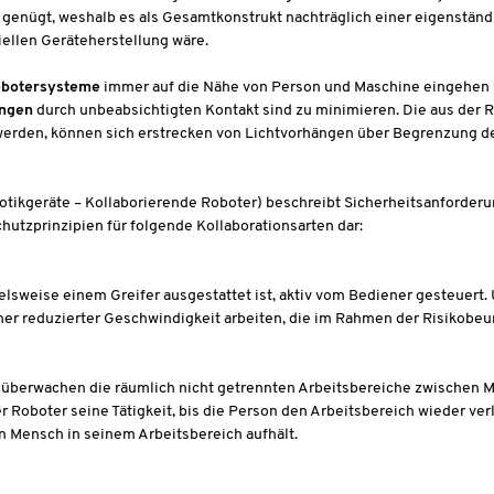
e genügt, weshalb es als Gesamtkonstrukt nachträglich einer eigenstä
iellen Geräteherstellung wäre.
obotersysteme
immer auf die Nähe von Person und Maschine eingehen
ungen
durch unbeabsichtigten Kontakt sind zu minimieren. Die aus der 
erden, können sich erstrecken von Lichtvorhängen über Begrenzung 
tikgeräte – Kollaborierende Roboter) beschreibt Sicherheitsanforderu
hutzprinzipien für folgende Kollaborationsarten dar:
lsweise einem Greifer ausgestattet ist, aktiv vom Bediener gesteuert.
er reduzierter Geschwindigkeit arbeiten, die im Rahmen der Risikobeur
überwachen die räumlich nicht getrennten Arbeitsbereiche zwischen 
 Roboter seine Tätigkeit, bis die Person den Arbeitsbereich wieder ver
in Mensch in seinem Arbeitsbereich aufhält.