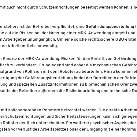
it auch nicht durch Schutzeinrichtungen beseitigt werden können, sind 
erstellers ist der Betreiber verpflichtet, eine
Gefährdungsbeurteilung
 die auf die Risiken bei der Nutzung einer MRK-Anwendung eingeht un
den Arbeitgeber unumgänglich. Um eine solche rechtssichere GBU erstel
ten Arbeitsmittels notwendig.
r Einsatz der MRK-Anwendung, Risiken für den Eintritt von Gefährdun
sch zu verhindern. Grundlegend sind daher die mechanischen Gefähr
ufgrund von Kollision mit dem Roboter zu beurteilen. Hinzu kommen e
tigung der Gefährdungsbeurteilung findet der Betreiber in der Betrie
rung und speziellen Zusatzinformationen zu biomechanischen Grenzwer
 sollte der Betreiber außerdem die Risikobeurteilung und technische D
mit kollaborierenden Robotern betrachtet werden. Die direkte Arbeit mi
her Schutzeinrichtungen und Sicherheitssteuerungen kann sich gelegent
n Roboter deutlich unterscheiden. Ein weiterer psychischer Aspekt, de
ngsten vor Verlust des Arbeitsplatzes oder der Umgang mit einer kommu