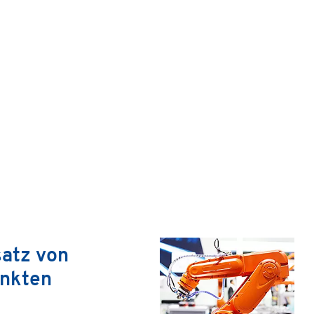
satz von
unkten