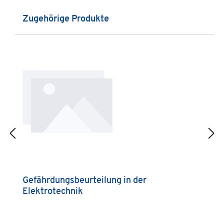
Produktgalerie überspringen
Zugehörige Produkte
Gefährdungsbeurteilung in der
G
Elektrotechnik
f