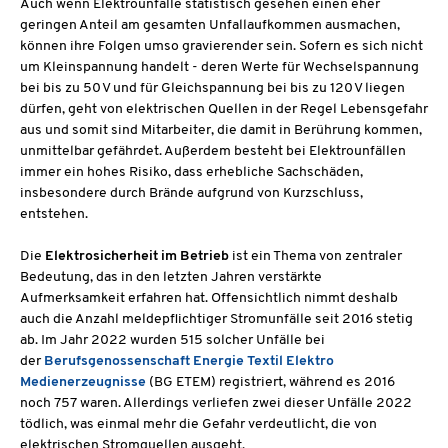
Auch wenn Elektrounfälle statistisch gesehen einen eher
geringen Anteil am gesamten Unfallaufkommen ausmachen,
können ihre Folgen umso gravierender sein. Sofern es sich nicht
um Kleinspannung handelt - deren Werte für Wechselspannung
bei bis zu 50 V und für Gleichspannung bei bis zu 120 V liegen
dürfen, geht von elektrischen Quellen in der Regel Lebensgefahr
aus und somit sind Mitarbeiter, die damit in Berührung kommen,
unmittelbar gefährdet. Außerdem besteht bei Elektrounfällen
immer ein hohes Risiko, dass erhebliche Sachschäden,
insbesondere durch Brände aufgrund von Kurzschluss,
entstehen.
Die
Elektrosicherheit im Betrieb
ist ein Thema von zentraler
Bedeutung, das in den letzten Jahren verstärkte
Aufmerksamkeit erfahren hat. Offensichtlich nimmt deshalb
auch die Anzahl meldepflichtiger Stromunfälle seit 2016 stetig
ab. Im Jahr 2022 wurden 515 solcher Unfälle bei
der
Berufsgenossenschaft Energie Textil Elektro
Medienerzeugnisse
(BG ETEM) registriert, während es 2016
noch 757 waren. Allerdings verliefen zwei dieser Unfälle 2022
tödlich, was einmal mehr die Gefahr verdeutlicht, die von
elektrischen Stromquellen ausgeht.