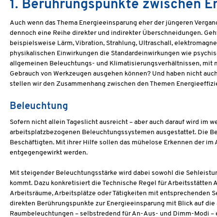
1. Berührungspunkte zwischen E
Auch wenn das Thema Energieeinsparung eher der jüngeren Vergangen
dennoch eine Reihe direkter und indirekter Überschneidungen. Geh
beispielsweise Lärm, Vibration, Strahlung, Ultraschall, elektromagn
physikalischen Einwirkungen die Standardeinwirkungen wie psychisch
allgemeinen Beleuchtungs- und Klimatisierungsverhältnissen, mit 
Gebrauch von Werkzeugen ausgehen können? Und haben nicht auch a
stellen wir den Zusammenhang zwischen den Themen Energieeffizie
Beleuchtung
Sofern nicht allein Tageslicht ausreicht – aber auch darauf wird i
arbeitsplatzbezogenen Beleuchtungssystemen ausgestattet. Die Bele
Beschäftigten. Mit ihrer Hilfe sollen das mühelose Erkennen der i
entgegengewirkt werden.
Mit steigender Beleuchtungsstärke wird dabei sowohl die Sehleistu
kommt. Dazu konkretisiert die Technische Regel für Arbeitsstätten
Arbeitsräume, Arbeitsplätze oder Tätigkeiten mit entsprechenden 
direkten Berührungspunkte zur Energieeinsparung mit Blick auf di
Raumbeleuchtungen – selbstredend für An-Aus- und Dimm-Modi – er