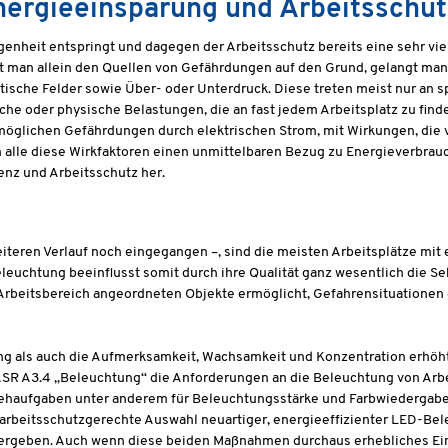
nergieeinsparung und Arbeitsschu
heit entspringt und dagegen der Arbeitsschutz bereits eine sehr viel 
t man allein den Quellen von Gefährdungen auf den Grund, gelangt man
etische Felder sowie Über- oder Unterdruck. Diese treten meist nur an s
e oder physische Belastungen, die an fast jedem Arbeitsplatz zu finde
möglichen Gefährdungen durch elektrischen Strom, mit Wirkungen, die
lle diese Wirkfaktoren einen unmittelbaren Bezug zu Energieverbrauc
nz und Arbeitsschutz her.
m weiteren Verlauf noch eingegangen –, sind die meisten Arbeitsplätze
uchtung beeinflusst somit durch ihre Qualität ganz wesentlich die Seh
m Arbeitsbereich angeordneten Objekte ermöglicht, Gefahrensituatione
ng als auch die Aufmerksamkeit, Wachsamkeit und Konzentration erhöht 
 ASR A3.4 „Beleuchtung“ die Anforderungen an die Beleuchtung von Arbe
Sehaufgaben unter anderem für Beleuchtungsstärke und Farbwiedergabe 
e arbeitsschutzgerechte Auswahl neuartiger, energieeffizienter LED-B
geben. Auch wenn diese beiden Maßnahmen durchaus erhebliches Einsp