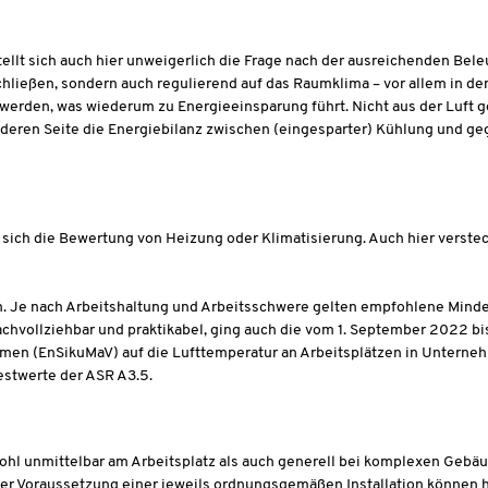
 stellt sich auch hier unweigerlich die Frage nach der ausreichenden 
hließen, sondern auch regulierend auf das Raumklima – vor allem in d
werden, was wiederum zu Energieeinsparung führt. Nicht aus der Luft g
eren Seite die Energiebilanz zwischen (eingesparter) Kühlung und geg
et sich die Bewertung von Heizung oder Klimatisierung. Auch hier verst
n. Je nach Arbeitshaltung und Arbeitsschwere gelten empfohlene Mindes
hvollziehbar und praktikabel, ging auch die vom 1. September 2022 bi
en (EnSikuMaV) auf die Lufttemperatur an Arbeitsplätzen in Unternehm
estwerte der ASR A3.5.
wohl unmittelbar am Arbeitsplatz als auch generell bei komplexen Geb
 Voraussetzung einer jeweils ordnungsgemäßen Installation können hie