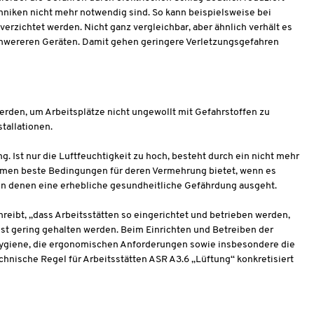
niken nicht mehr notwendig sind. So kann beispielsweise bei
rzichtet werden. Nicht ganz vergleichbar, aber ähnlich verhält es
 schwereren Geräten. Damit gehen geringere Verletzungsgefahren
rden, um Arbeitsplätze nicht ungewollt mit Gefahrstoffen zu
stallationen.
st nur die Luftfeuchtigkeit zu hoch, besteht durch ein nicht mehr
imen beste Bedingungen für deren Vermehrung bietet, wenn es
 von denen eine erhebliche gesundheitliche Gefährdung ausgeht.
reibt, „dass Arbeitsstätten so eingerichtet und betrieben werden,
t gering gehalten werden. Beim Einrichten und Betreiben der
 Hygiene, die ergonomischen Anforderungen sowie insbesondere die
hnische Regel für Arbeitsstätten ASR A3.6 „Lüftung“ konkretisiert