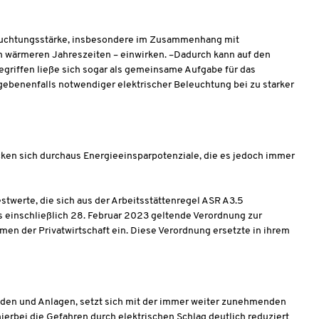
Beleuchtungsstärke, insbesondere im Zusammenhang mit
en wärmeren Jahreszeiten – einwirken. –Dadurch kann auf den
egriffen ließe sich sogar als gemeinsame Aufgabe für das
ebenenfalls notwendiger elektrischer Beleuchtung bei zu starker
ecken sich durchaus Energieeinsparpotenziale, die es jedoch immer
twerte, die sich aus der Arbeitsstättenregel ASR A3.5
s einschließlich 28. Februar 2023 geltende Verordnung zur
en der Privatwirtschaft ein. Diese Verordnung ersetzte in ihrem
äuden und Anlagen, setzt sich mit der immer weiter zunehmenden
rbei die Gefahren durch elektrischen Schlag deutlich reduziert