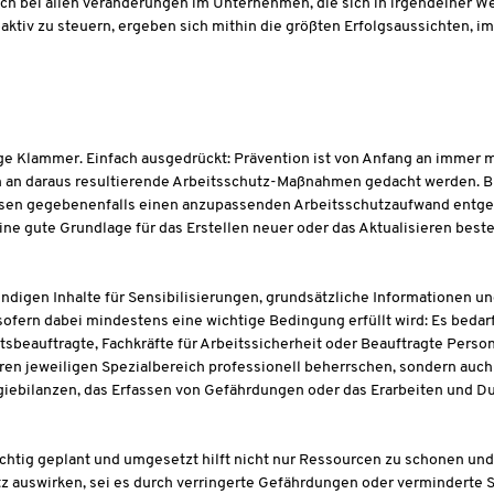
ich bei allen Veränderungen im Unternehmen, die sich in irgendeiner W
ktiv zu steuern, ergeben sich mithin die größten Erfolgsaussichten, im
Klammer. Einfach ausgedrückt: Prävention ist von Anfang an immer mit
 an daraus resultierende Arbeitsschutz-Maßnahmen gedacht werden. Bila
esen gegebenenfalls einen anzupassenden Arbeitsschutzaufwand entge
ne gute Grundlage für das Erstellen neuer oder das Aktualisieren best
ndigen Inhalte für Sensibilisierungen, grundsätzliche Informationen u
 – sofern dabei mindestens eine wichtige Bedingung erfüllt wird: Es bed
eitsbeauftragte, Fachkräfte für Arbeitssicherheit oder Beauftragte Pe
ihren jeweiligen Spezialbereich professionell beherrschen, sondern auc
rgiebilanzen, das Erfassen von Gefährdungen oder das Erarbeiten und 
chtig geplant und umgesetzt hilft nicht nur Ressourcen zu schonen un
utz auswirken, sei es durch verringerte Gefährdungen oder vermindert