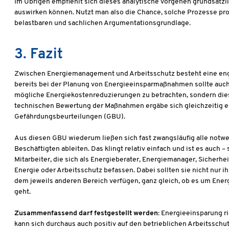
Im Übrigen empfiehlt sich dieses analytische Vorgehen grundsätzl
auswirken können. Nutzt man also die Chance, solche Prozesse proa
belastbaren und sachlichen Argumentationsgrundlage.
3. Fazit
Zwischen Energiemanagement und Arbeitsschutz besteht eine enge 
bereits bei der Planung von Energieeinsparmaßnahmen sollte auch
mögliche Energiekostenreduzierungen zu betrachten, sondern di
technischen Bewertung der Maßnahmen ergäbe sich gleichzeitig ei
Gefährdungsbeurteilungen (GBU).
Aus diesen GBU wiederum ließen sich fast zwangsläufig alle notwe
Beschäftigten ableiten. Das klingt relativ einfach und ist es auch
Mitarbeiter, die sich als Energieberater, Energiemanager, Sicherh
Energie oder Arbeitsschutz befassen. Dabei sollten sie nicht nur 
dem jeweils anderen Bereich verfügen, ganz gleich, ob es um Ene
geht.
Zusammenfassend darf festgestellt werden:
Energieeinsparung ri
kann sich durchaus auch positiv auf den betrieblichen Arbeitssch