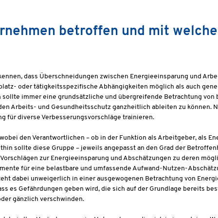
ernehmen betroffen und mit welch
kennen, dass Überschneidungen zwischen Energieeinsparung und Arbei
platz- oder tätigkeitsspezifische Abhängigkeiten möglich als auch gene
ern sollte immer eine grundsätzliche und übergreifende Betrachtung vo
n Arbeits- und Gesundheitsschutz ganzheitlich ableiten zu können. N
 für diverse Verbesserungsvorschläge trainieren.
wobei den Verantwortlichen – ob in der Funktion als Arbeitgeber, als E
thin sollte diese Gruppe – jeweils angepasst an den Grad der Betroffen
Vorschlägen zur Energieeinsparung und Abschätzungen zu deren mögl
rgumente für eine belastbare und umfassende Aufwand-Nutzen-Abschätzu
steht dabei unweigerlich in einer ausgewogenen Betrachtung von Energi
dass es Gefährdungen geben wird, die sich auf der Grundlage bereits be
der gänzlich verschwinden.