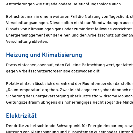
Anforderungen wie für jede andere Beleuchtungsanlage auch.
Betrachtet man in einem weiteren Fall die Nutzung von Tageslicht,
Verschattungsanlagen. Diese sollen nicht nur Blendwirkungen aussc
Einsatz von Klimaanlagen ganz oder zumindest teilweise verzichtet 
Energiemanagement auf der einen und den Arbeitsschutz auf der and
Verschattung ableiten.
Heizung und Klimatisierung
Etwas einfacher, aber auf jeden Fall eine Betrachtung wert, gestalt
gegen Arbeitsschutzerfordernisse abzuwägen gilt.
Relativ einfach lässt sich das anhand der Raumtemperatur darstelle
„Raumtemperatur“ ergeben. Zwar leicht abgesenkt, aber dennoch nac
Sicherung der Energieversorgung über kurzfristig wirksame Maßnahm
Geltungszeitraum übrigens als höherrangiges Recht sogar die Mind
Elektrizität
Der dritte zu betrachtende Schwerpunkt für Energieeinsparung, so
Nutzung von Kleinspannung und Bussystemen auseinander. Unter der