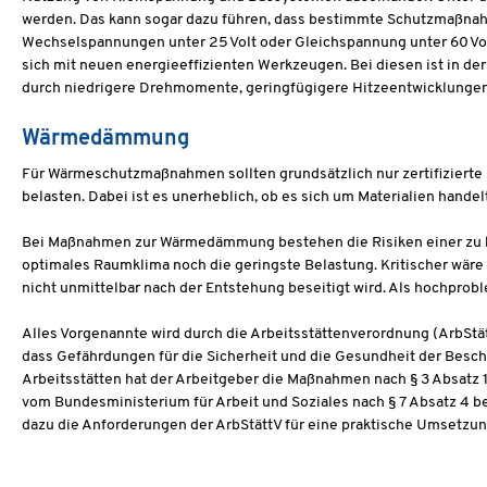
werden. Das kann sogar dazu führen, dass bestimmte Schutzmaßnahm
Wechselspannungen unter 25 Volt oder Gleichspannung unter 60 Volt 
sich mit neuen energieeffizienten Werkzeugen. Bei diesen ist in d
durch niedrigere Drehmomente, geringfügigere Hitzeentwicklungen
Wärmedämmung
Für Wärmeschutzmaßnahmen sollten grundsätzlich nur zertifizierte
belasten. Dabei ist es unerheblich, ob es sich um Materialien hand
Bei Maßnahmen zur Wärmedämmung bestehen die Risiken einer zu hoh
optimales Raumklima noch die geringste Belastung. Kritischer wär
nicht unmittelbar nach der Entstehung beseitigt wird. Als hochprob
Alles Vorgenannte wird durch die Arbeitsstättenverordnung (ArbStätt
dass Gefährdungen für die Sicherheit und die Gesundheit der Besc
Arbeitsstätten hat der Arbeitgeber die Maßnahmen nach § 3 Absatz
vom Bundesministerium für Arbeit und Soziales nach § 7 Absatz 4 b
dazu die Anforderungen der ArbStättV für eine praktische Umsetzu