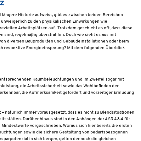
tz
längere Historie aufweist, gibt es zwischen beiden Bereichen
 unweigerlich zu den physikalischen Einwirkungen wie
peziellen Arbeitsplätzen auf. Trotzdem geschieht es oft, dass diese
n sind, regelmäßig überstrahlen. Doch wie sieht es aus mit
 von diversen Bauprodukten und Gebäudeinstallationen oder beim
h respektive Energieeinsparung? Mit dem folgenden Überblick
 mit entsprechenden Raumbeleuchtungen und im Zweifel sogar mit
leistung, die Arbeitssicherheit sowie das Wohlbefinden der
n erkennbar, die Aufmerksamkeit gefördert und vorzeitiger Ermüdung
– natürlich immer vorausgesetzt, dass es nicht zu Blendsituationen
itsstätten. Darüber hinaus sind in den Anhängen der ASR A3.4 für
Mindestwerte vorgeschrieben. Woraus sich hier bereits die ersten
eleuchtungen sowie die sichere Gestaltung von bedarfsbezogenen
arpotenzial in sich bergen, gelten dennoch die gleichen