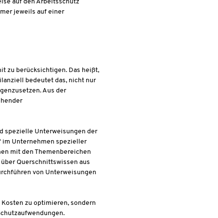
eise auf den Arbeitsschutz
mer jeweils auf einer
 zu berücksichtigen. Das heißt,
nziell bedeutet das, nicht nur
genzusetzen. Aus der
ehender
nd spezielle Unterweisungen der
arf im Unternehmen spezieller
rsonen mit den Themenbereichen
h über Querschnittswissen aus
Durchführen von Unterweisungen
d Kosten zu optimieren, sondern
e Schutzaufwendungen.