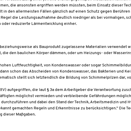
en, die ansonsten ergriffen werden müssten, beim Einsatz dieser Tech
in den allermeisten Fällen gänzlich auf einen Schutz gegen Berühren ve
er Regel die Leistungsaufnahme deutlich niedriger als bei vormaligen,
 oder reduzierte Lärmentwicklung einher.
 beziehungsweise als Bauprodukt zugelassene Materialien verwendet we
elt, die den baulichen Körper dämmen, oder um Heizungs- oder Wasserin
en Luftfeuchtigkeit, von Kondenswasser oder sogar Schimmelbildung. I
e dann schon das Abscheiden von Kondenswasser, das Bakterien und Ke
lematisch stellt sich letztendlich die Bildung von Schimmelpilzen dar,
V) aufgegriffen, die laut § 3a dem Arbeitgeber die Verantwortung zusch
häftigten möglichst vermieden und verbleibende Gefährdungen möglichs
 1 durchzuführen und dabei den Stand der Technik, Arbeitsmedizin und
ekannt gemachten Regeln und Erkenntnisse zu berücksichtigen.“ Die Tec
ng dieser Maßgaben.